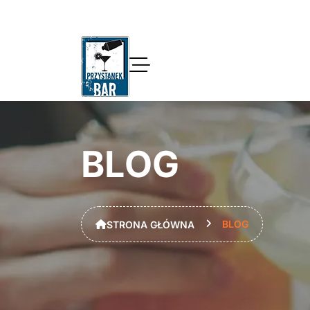
B
L
O
G
BLOG
STRONA GŁÓWNA