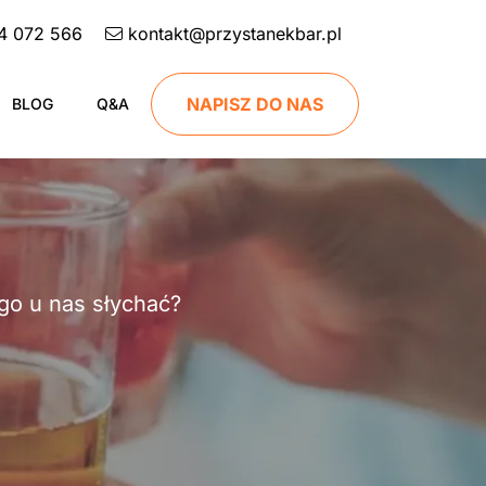
4 072 566
kontakt@przystanekbar.pl
NAPISZ DO NAS
BLOG
Q&A
go u nas słychać?