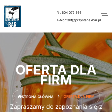
604 072 566
kontakt@przystanekbar.pl
OFERTA DLA
FIRM
OFERTA DLA FIRM
STRONA GŁÓWNA
Zapraszamy do zapoznania się z