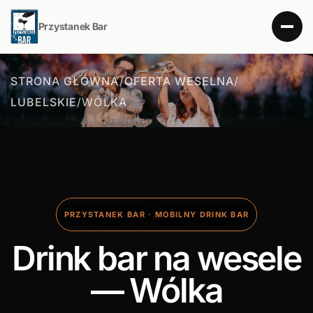
Przystanek Bar
STRONA GŁÓWNA
/
OFERTA WESELNA
/
LUBELSKIE
/
WÓLKA
PRZYSTANEK BAR · MOBILNY DRINK BAR
Drink bar na wesele
— Wólka