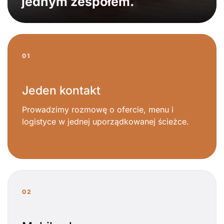
jednym zespołem.
01
Jeden kontakt
Prowadzimy rozmowę o ofercie, menu i
logistyce w jednej uporządkowanej ścieżce.
02