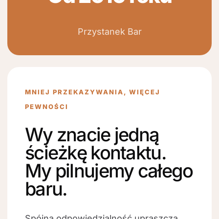
Przystanek Bar
MNIEJ PRZEKAZYWANIA, WIĘCEJ
PEWNOŚCI
Wy znacie jedną
ścieżkę kontaktu.
My pilnujemy całego
baru.
Spójna odpowiedzialność upraszcza