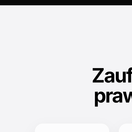
Zau
pra