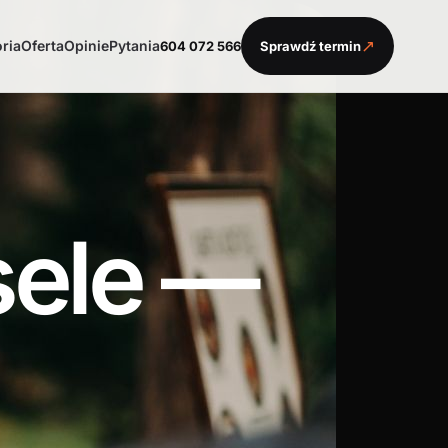
↗
oria
Oferta
Opinie
Pytania
604 072 566
Sprawdź termin
sele —