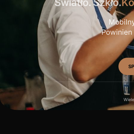
Światło. Szkło.
Ko
Mobilny
Powinien 
S
Wiele