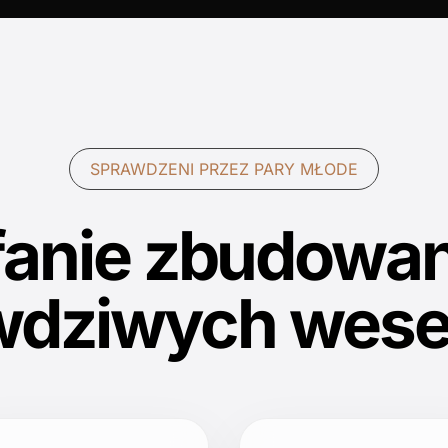
SPRAWDZENI PRZEZ PARY MŁODE
fanie zbudowan
wdziwych wese