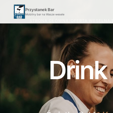
Przystanek Bar
Mobilny bar na Wasze wesele
STRONA GŁÓWNA
/
OFERTA WESELNA
/
Drink