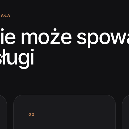
IAŁA
nie może spow
ługi
02