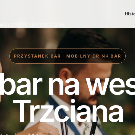
Hist
MAŁOPOLSKIE
/
TRZCIANA
PRZYSTANEK BAR · MOBILNY DRINK BAR
 bar na we
Trzciana