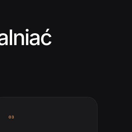
alniać
03