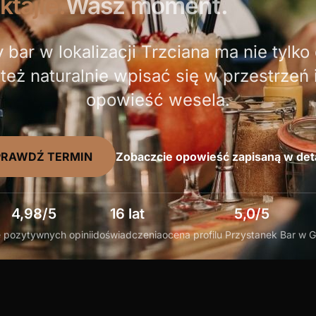
ktajle.
Wasz moment.
 bar w lokalizacji Trzciana ma nie tylko 
też naturalnie wpisać się w przestrzeń 
opowieść wesela.
PRAWDŹ TERMIN
Zobaczcie opowieść zapisaną w det
4,98/5
16 lat
5,0/5
 pozytywnych opinii
doświadczenia
ocena profilu Przystanek Bar w 