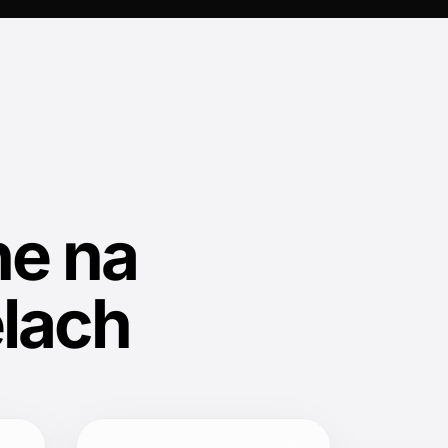
e na
lach