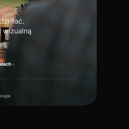
działać.
i wizualną
alach
↓
Google