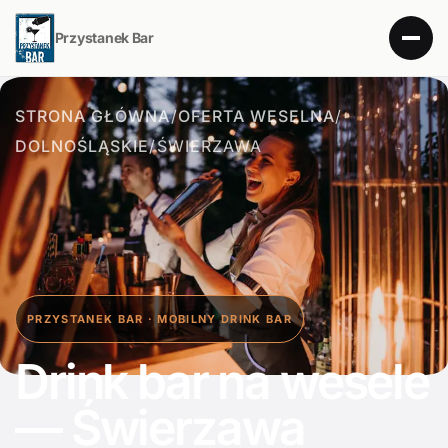
Przystanek Bar
STRONA GŁÓWNA
/
OFERTA WESELNA
/
DOLNOŚLĄSKIE
/
ŚWIERZAWA
PRZYSTANEK BAR · MOBILNY DRINK BAR
Drink bar na wesele
— Świerzawa