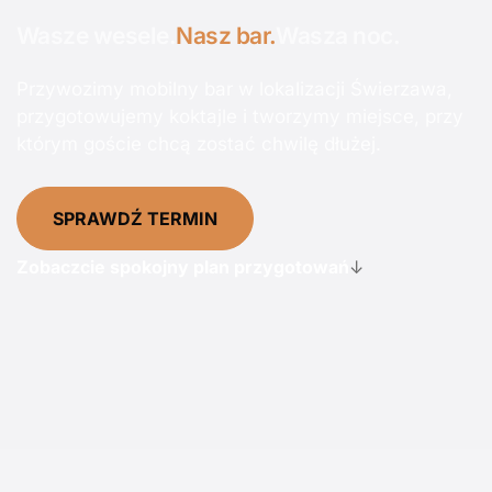
Wasze wesele.
Nasz bar.
Wasza noc.
Przywozimy mobilny bar w lokalizacji Świerzawa,
przygotowujemy koktajle i tworzymy miejsce, przy
którym goście chcą zostać chwilę dłużej.
SPRAWDŹ TERMIN
Zobaczcie spokojny plan przygotowań
↓