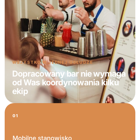
WSZYSTKO W JEDNEJ USŁUDZE
Dopracowany bar nie wymaga
od Was koordynowania kilku
ekip
01
Mobilne stanowisko