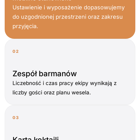
Ustawienie i wyposażenie dopasowujemy
do uzgodnionej przestrzeni oraz zakresu
przyjęcia.
02
Zespół barmanów
Liczebność i czas pracy ekipy wynikają z
liczby gości oraz planu wesela.
03
Karta koktajli