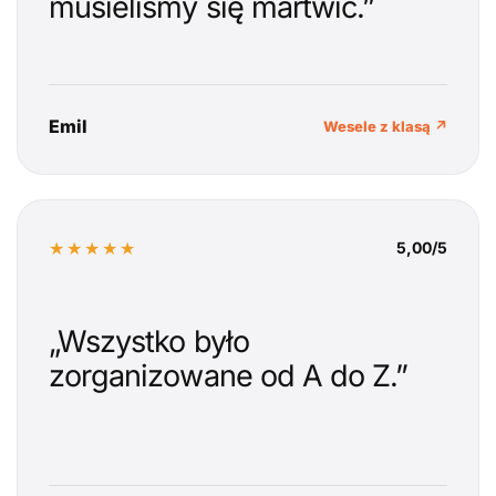
musieliśmy się martwić.”
Emil
Wesele z klasą ↗
★★★★★
5,00/5
„Wszystko było
zorganizowane od A do Z.”