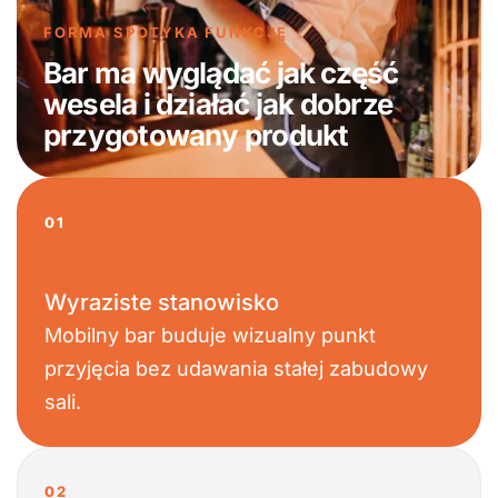
FORMA SPOTYKA FUNKCJĘ
Bar ma wyglądać jak część
wesela i działać jak dobrze
przygotowany produkt
01
Wyraziste stanowisko
Mobilny bar buduje wizualny punkt
przyjęcia bez udawania stałej zabudowy
sali.
02