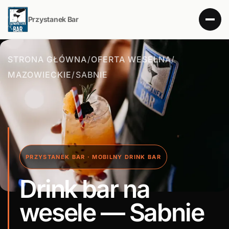
Przystanek Bar
STRONA GŁÓWNA
/
OFERTA WESELNA
/
MAZOWIECKIE
/
SABNIE
PRZYSTANEK BAR · MOBILNY DRINK BAR
Drink bar na
wesele — Sabnie