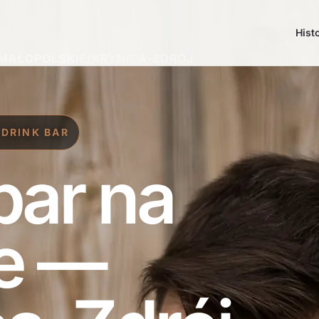
Hist
MAŁOPOLSKIE
/
KRYNICA-ZDRÓJ
 DRINK BAR
bar na
e —