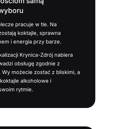
gościom samą
 wyboru
lecze pracuje w tle. Na
ostają koktajle, sprawna
m i energia przy barze.
kalizacji Krynica-Zdrój nabiera
wadzi obsługę zgodnie z
 Wy możecie zostać z bliskimi, a
koktajle alkoholowe i
swoim rytmie.