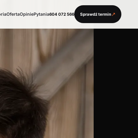
↗
oria
Oferta
Opinie
Pytania
604 072 566
Sprawdź termin