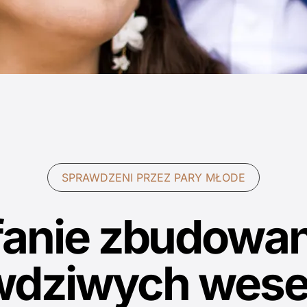
SPRAWDZENI PRZEZ PARY MŁODE
fanie zbudowan
wdziwych wese