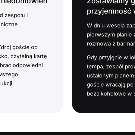
z niedomówień
Zostawiamy 
przyjemność
d zespołu i
hniczne
W dniu wesela zap
pierwszym planie z
rozmowa z barmane
Zdrój goście od
ko, czytelną kartę
Gdy przyjęcie w lo
ybrać odpowiedni
tempa, zespół pro
rwszego
ustalonym planem.
ukcji.
goście wracają po 
bezalkoholowe w 