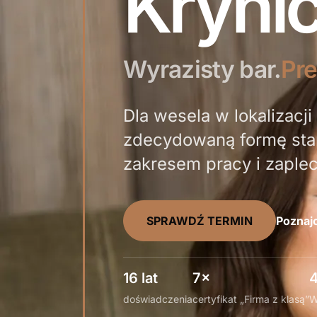
Kryni
Wyrazisty bar.
Pre
Dla wesela w lokalizacj
zdecydowaną formę sta
zakresem pracy i zaplec
SPRAWDŹ TERMIN
Poznajc
16 lat
7×
4
doświadczenia
certyfikat „Firma z klasą”
W