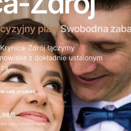
ca-Zdrój
cyzyjny plan.
Swobodna zab
i Krynica-Zdrój łączymy
nowiska z dokładnie ustalonym
za.
ie cały produkt
↓
,98/5
iele pozytywnych opinii