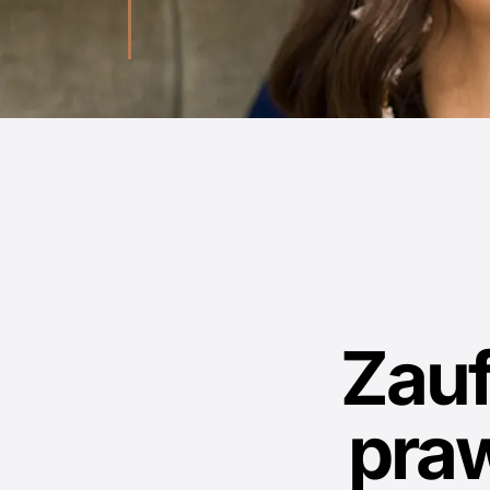
Zau
pra