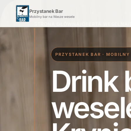
Przystanek Bar
Mobilny bar na Wasze wesele
STRONA GŁÓWNA
/
OFERTA WESELNA
/
PRZYSTANEK BAR · MOBILNY
Drink 
wesel