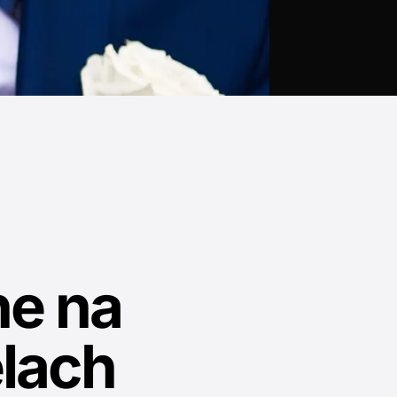
e na
lach