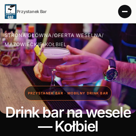
Przystanek Bar
STRONA GŁÓWNA
/
OFERTA WESELNA
/
MAZOWIECKIE
/
KOŁBIEL
PRZYSTANEK BAR · MOBILNY DRINK BAR
Drink bar na wesele
— Kołbiel