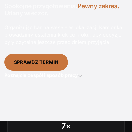
Spokojne przygotowania.
Pewny zakres.
Udany wieczór.
Organizując bar na wesele w lokalizacji Kamionka,
prowadzimy ustalenia krok po kroku, aby decyzje
były czytelne jeszcze przed dniem przyjęcia.
SPRAWDŹ TERMIN
Poznajcie zespół i sposób pracy
↓
7×