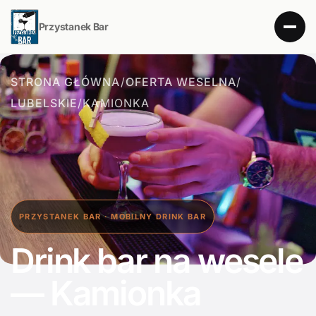
Przystanek Bar
STRONA GŁÓWNA
/
OFERTA WESELNA
/
LUBELSKIE
/
KAMIONKA
PRZYSTANEK BAR · MOBILNY DRINK BAR
Drink bar na wesele
— Kamionka