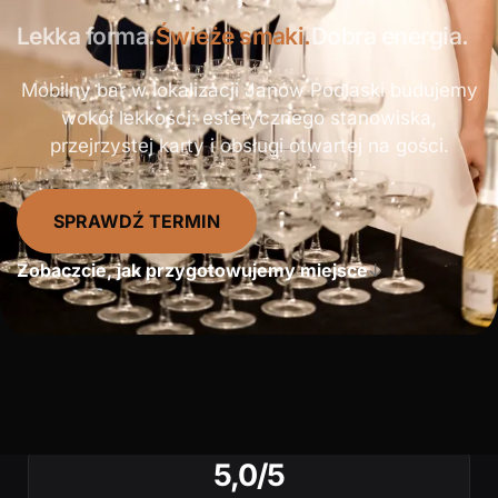
Lekka forma.
Świeże smaki.
Dobra energia.
Mobilny bar w lokalizacji Janów Podlaski budujemy
wokół lekkości: estetycznego stanowiska,
przejrzystej karty i obsługi otwartej na gości.
SPRAWDŹ TERMIN
Zobaczcie, jak przygotowujemy miejsce
↓
5,0/5