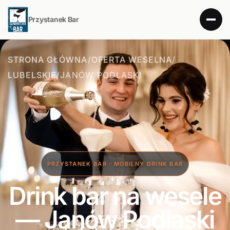
Przystanek Bar
STRONA GŁÓWNA
/
OFERTA WESELNA
/
LUBELSKIE
/
JANÓW PODLASKI
PRZYSTANEK BAR · MOBILNY DRINK BAR
Drink bar na wesele
— Janów Podlaski