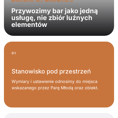
MOBILNOŚĆ BEZ IMPROWIZACJI
Przywozimy bar jako jedną
usługę, nie zbiór luźnych
elementów
01
Stanowisko pod przestrzeń
Wymiary i ustawienie odnosimy do miejsca
wskazanego przez Parę Młodą oraz obiekt.