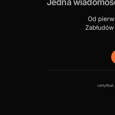
Jedna wiadomoś
Od pierw
Zabłudów 
certyfikat