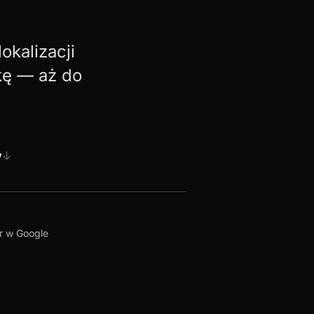
kalizacji
kę — aż do
y
↓
ar w Google