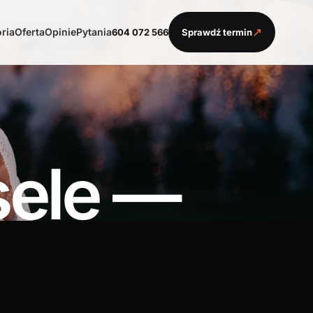
↗
oria
Oferta
Opinie
Pytania
604 072 566
Sprawdź termin
sele —