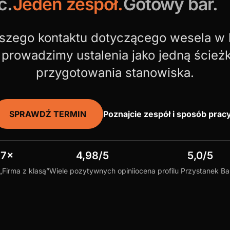
ć.
Jeden zespół.
Gotowy bar.
szego kontaktu dotyczącego wesela w lo
prowadzimy ustalenia jako jedną ścież
przygotowania stanowiska.
SPRAWDŹ TERMIN
Poznajcie zespół i sposób prac
7×
4,98/5
5,0/5
 „Firma z klasą”
Wiele pozytywnych opinii
ocena profilu Przystanek B