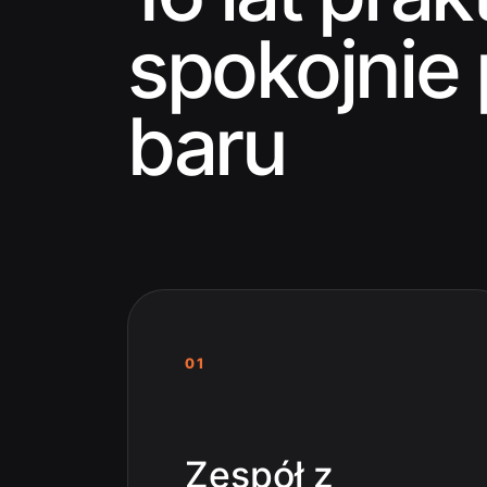
spokojnie
baru
01
Zespół z