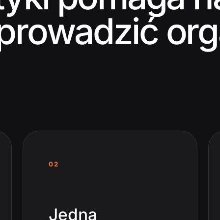
 prowadzić org
02
Jedna