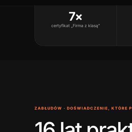
7×
certyfikat „Firma z klasą”
ZABŁUDÓW · DOŚWIADCZENIE, KTÓRE 
16 lat pr