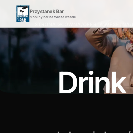
Przystanek Bar
Mobilny bar na Wasze wesele
STRONA GŁÓWNA
/
OFERTA WESELNA
/
Drink