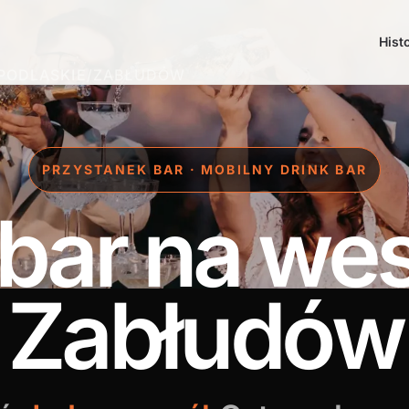
Hist
PODLASKIE
/
ZABŁUDÓW
PRZYSTANEK BAR · MOBILNY DRINK BAR
 bar na we
Zabłudów