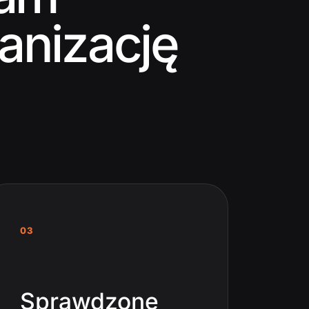
anizację
03
Sprawdzone