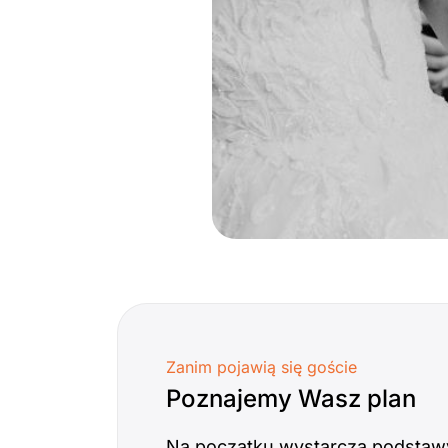
Zanim pojawią się goście
Poznajemy Wasz plan
Na początku wystarczą podstawy