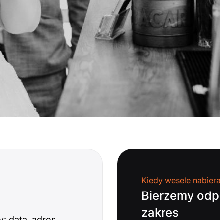
Kiedy wesele nabier
Bierzemy odp
zakres
: data, adres,