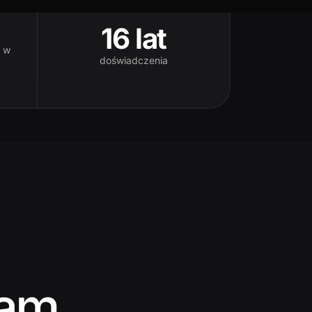
16 lat
r w
doświadczenia
nam