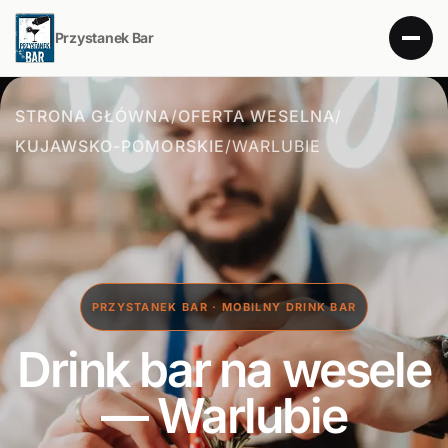
Przystanek Bar
STRONA GŁÓWNA
/
OFERTA WESELNA
/
KUJAWSKO-POMORSKIE
/
WARLUBIE
PRZYSTANEK BAR · MOBILNY DRINK BAR
Drink bar na wesele
— Warlubie