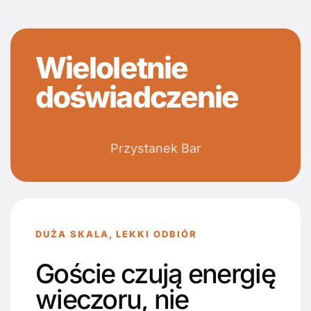
Wieloletnie
doświadczenie
Przystanek Bar
DUŻA SKALA, LEKKI ODBIÓR
Goście czują energię
wieczoru, nie