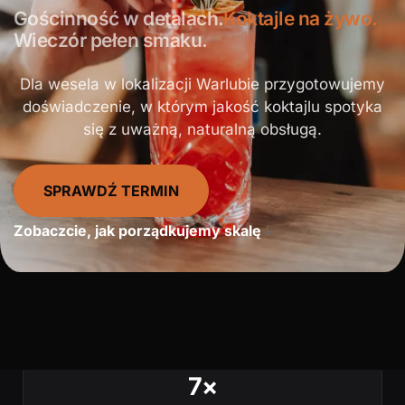
Gościnność w detalach.
Koktajle na żywo.
Wieczór pełen smaku.
Dla wesela w lokalizacji Warlubie przygotowujemy
doświadczenie, w którym jakość koktajlu spotyka
się z uważną, naturalną obsługą.
SPRAWDŹ TERMIN
Zobaczcie, jak porządkujemy skalę
↓
7×