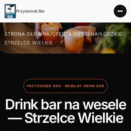
Przystanek Bar
STRONA GŁÓWNA
/
OFERTA WESELNA
/
ŁÓDZKIE
/
STRZELCE WIELKIE
PRZYSTANEK BAR · MOBILNY DRINK BAR
Drink bar na wesele
— Strzelce Wielkie