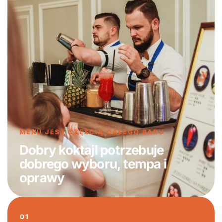
MENU JEST CZĘŚCIĄ CAŁEGO BARU
Dobry koktajl potrzebuje
dobrego wyboru, tempa i
oprawy
01