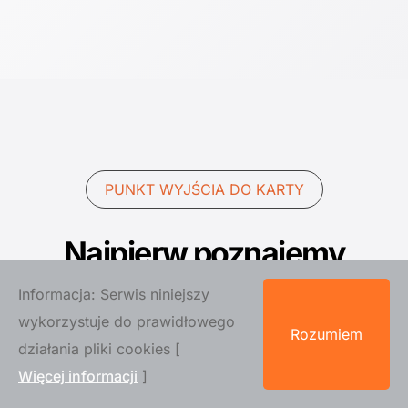
PUNKT WYJŚCIA DO KARTY
Najpierw poznajemy
wydarzenie. Dopiero potem
Informacja: Serwis niniejszy
proponujemy smaki.
wykorzystuje do prawidłowego
Rozumiem
Menu musi pasować nie tylko do preferencji, ale
działania pliki cookies [
również do liczby gości, czasu pracy i
Więcej informacji
]
warunków przygotowania na miejscu.