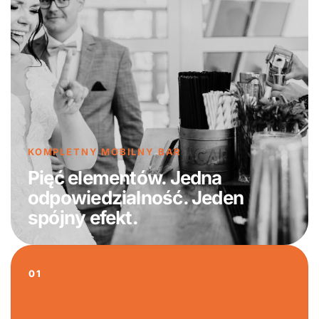
KOMPLETNY MOBILNY BAR
Pięć elementów. Jedna
odpowiedzialność. Jeden
spójny efekt.
01