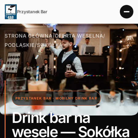
Przystanek Bar
STRONA GŁÓWNA
/
OFERTA WESELNA
/
PODLASKIE
/
SOKÓŁKA
PRZYSTANEK BAR · MOBILNY DRINK BAR
Drink bar na
wesele — Sokółka