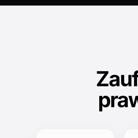
Zau
pra