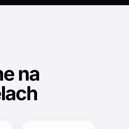
e na
lach