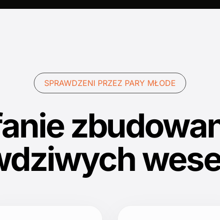
SPRAWDZENI PRZEZ PARY MŁODE
fanie zbudowan
wdziwych wese