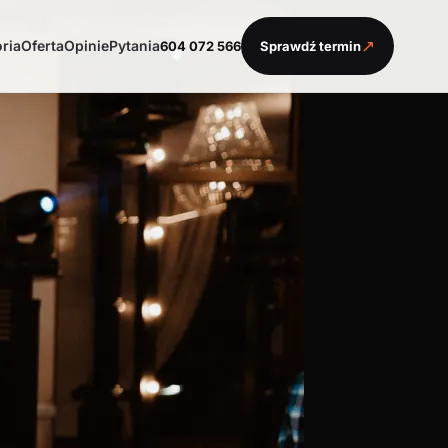
↗
oria
Oferta
Opinie
Pytania
604 072 566
Sprawdź termin