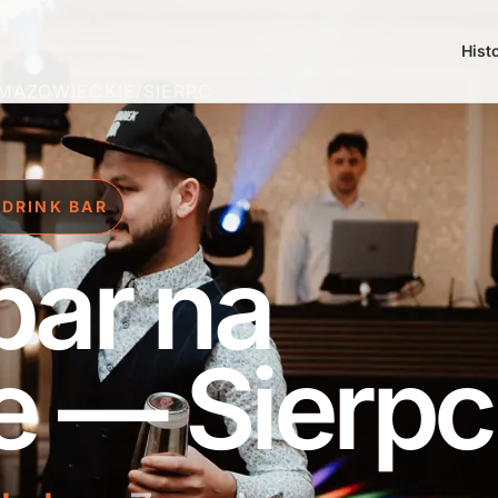
Hist
MAZOWIECKIE
/
SIERPC
 DRINK BAR
bar na
e — Sierpc