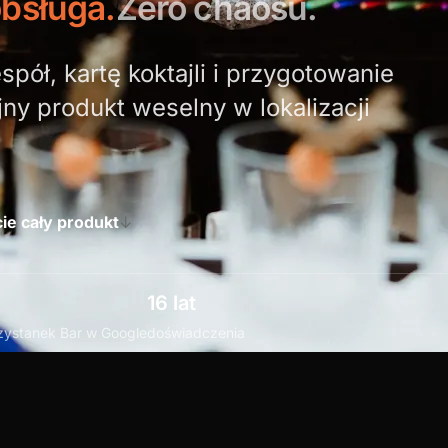
obsługa.
Zero chaosu.
pół, kartę koktajli i przygotowanie
ny produkt weselny w lokalizacji
ie cały produkt
↓
16 lat
rzystanek Bar w Google
doświadczenia