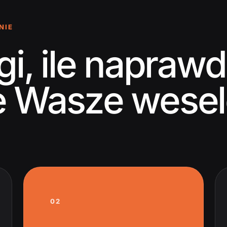
NIE
gi, ile napraw
e Wasze wese
02