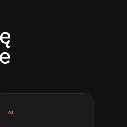
dę
le
03