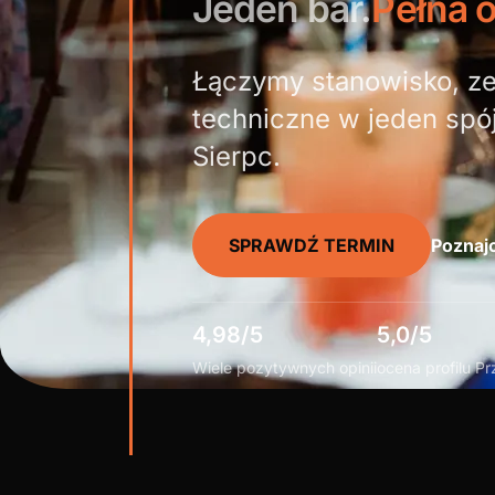
Jeden bar.
Pełna 
Łączymy stanowisko, zes
techniczne w jeden spój
Sierpc.
SPRAWDŹ TERMIN
Poznajc
4,98/5
5,0/5
Wiele pozytywnych opinii
ocena profilu P