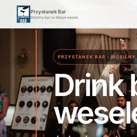
Przystanek Bar
Mobilny bar na Wasze wesele
STRONA GŁÓWNA
/
OFERTA WESELNA
/
PRZYSTANEK BAR · MOBILNY
Drink 
wesel