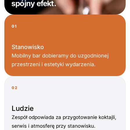
spójny efekt.
01
Stanowisko
Mobilny bar dobieramy do uzgodnionej
przestrzeni i estetyki wydarzenia.
02
Ludzie
Zespół odpowiada za przygotowanie koktajli,
serwis i atmosferę przy stanowisku.