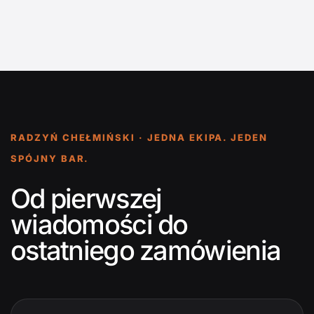
RADZYŃ CHEŁMIŃSKI · JEDNA EKIPA. JEDEN
SPÓJNY BAR.
Od pierwszej
wiadomości do
ostatniego zamówienia