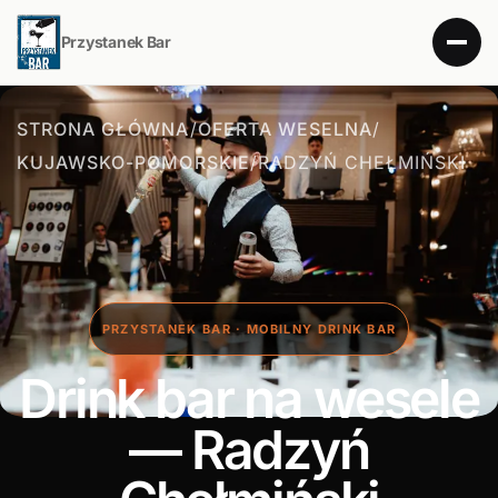
Przystanek Bar
STRONA GŁÓWNA
/
OFERTA WESELNA
/
KUJAWSKO-POMORSKIE
/
RADZYŃ CHEŁMIŃSKI
PRZYSTANEK BAR · MOBILNY DRINK BAR
Drink bar na wesele
— Radzyń