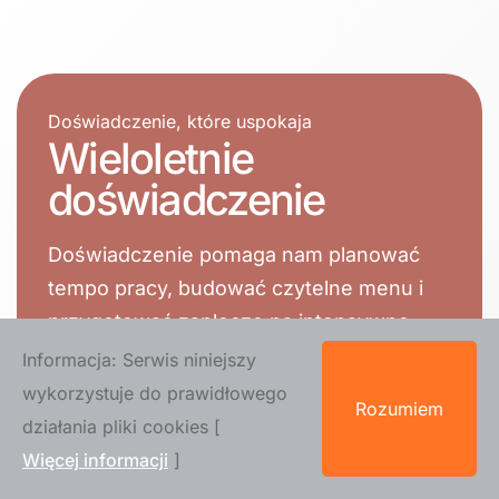
Doświadczenie, które uspokaja
Wieloletnie
doświadczenie
Doświadczenie pomaga nam planować
tempo pracy, budować czytelne menu i
przygotować zaplecze na intensywne
momenty.
Informacja: Serwis niniejszy
wykorzystuje do prawidłowego
Rozumiem
działania pliki cookies [
Obraz, który zostaje
Więcej informacji
]
Bar staje się tłem dla rozmów,