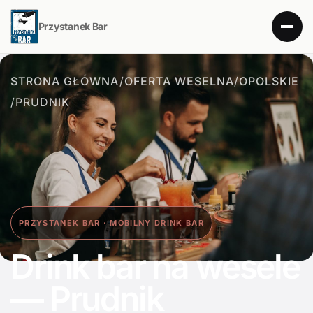
Przystanek Bar
STRONA GŁÓWNA
/
OFERTA WESELNA
/
OPOLSKIE
/
PRUDNIK
PRZYSTANEK BAR · MOBILNY DRINK BAR
Drink bar na wesele
— Prudnik