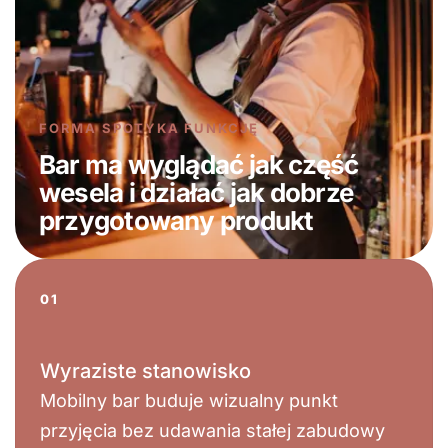
FORMA SPOTYKA FUNKCJĘ
Bar ma wyglądać jak część
wesela i działać jak dobrze
przygotowany produkt
01
Wyraziste stanowisko
Mobilny bar buduje wizualny punkt
przyjęcia bez udawania stałej zabudowy