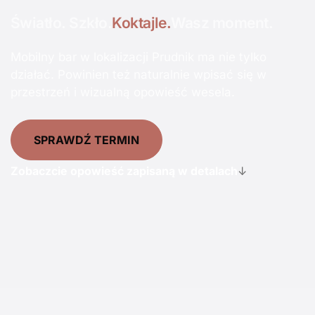
Światło. Szkło.
Koktajle.
Wasz moment.
Mobilny bar w lokalizacji Prudnik ma nie tylko
działać. Powinien też naturalnie wpisać się w
przestrzeń i wizualną opowieść wesela.
SPRAWDŹ TERMIN
Zobaczcie opowieść zapisaną w detalach
↓