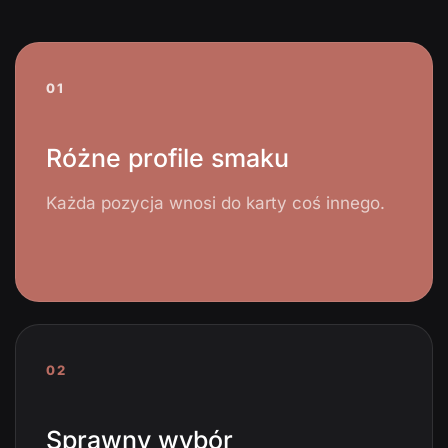
01
Różne profile smaku
Każda pozycja wnosi do karty coś innego.
02
Sprawny wybór