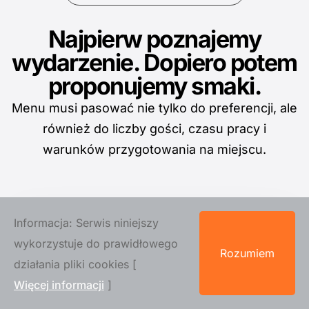
Najpierw poznajemy
wydarzenie. Dopiero potem
proponujemy smaki.
Menu musi pasować nie tylko do preferencji, ale
również do liczby gości, czasu pracy i
warunków przygotowania na miejscu.
Informacja: Serwis niniejszy
wykorzystuje do prawidłowego
Termin i sala
Rozumiem
działania pliki cookies [
Adres oraz warunki obiektu pozwalają osadzić
Więcej informacji
]
pomysł w realnym planie pracy.