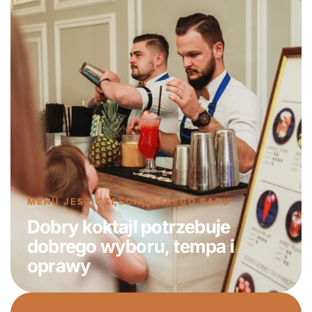
MENU JEST CZĘŚCIĄ CAŁEGO BARU
Dobry koktajl potrzebuje
dobrego wyboru, tempa i
oprawy