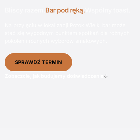
Bliscy razem.
Bar pod ręką.
Wspólny toast.
Na przyjęciu w lokalizacji Potok Wielki bar może
stać się wygodnym punktem spotkań dla różnych
pokoleń i różnych wyborów smakowych.
SPRAWDŹ TERMIN
Zobaczcie, jak budujemy doświadczenie
↓