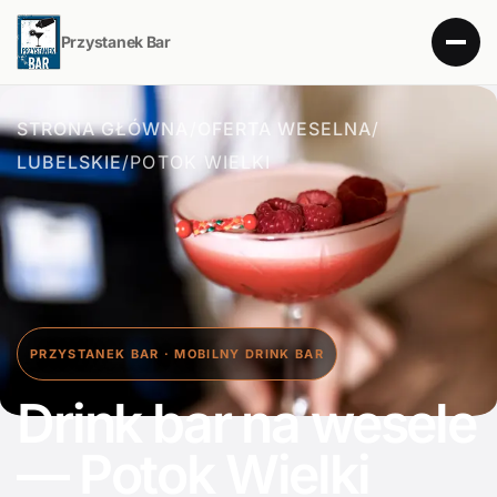
Przystanek Bar
STRONA GŁÓWNA
/
OFERTA WESELNA
/
LUBELSKIE
/
POTOK WIELKI
PRZYSTANEK BAR · MOBILNY DRINK BAR
Drink bar na wesele
— Potok Wielki