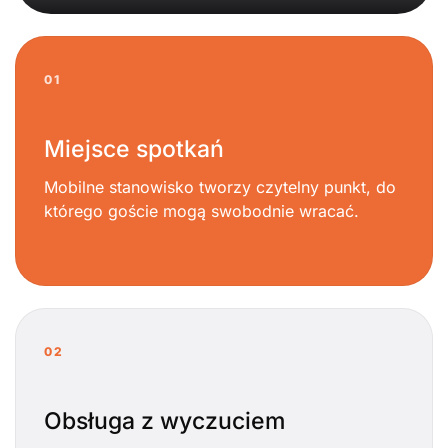
01
Miejsce spotkań
Mobilne stanowisko tworzy czytelny punkt, do
którego goście mogą swobodnie wracać.
02
Obsługa z wyczuciem