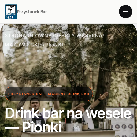
Przystanek Bar
STRONA GŁÓWNA
/
OFERTA WESELNA
/
MAZOWIECKIE
/
PIONKI
PRZYSTANEK BAR · MOBILNY DRINK BAR
Drink bar na wesele
— Pionki