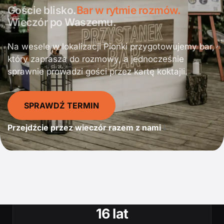
Goście blisko.
Bar w rytmie rozmów.
Wieczór po Waszemu.
Na wesele w lokalizacji Pionki przygotowujemy bar,
który zaprasza do rozmowy, a jednocześnie
sprawnie prowadzi gości przez kartę koktajli.
SPRAWDŹ TERMIN
Przejdźcie przez wieczór razem z nami
↓
16 lat