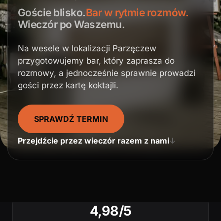
Goście blisko.
Bar w rytmie rozmów.
Wieczór po Waszemu.
Na wesele w lokalizacji Parzęczew
przygotowujemy bar, który zaprasza do
rozmowy, a jednocześnie sprawnie prowadzi
gości przez kartę koktajli.
SPRAWDŹ TERMIN
Przejdźcie przez wieczór razem z nami
↓
4,98/5