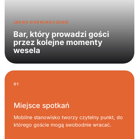
JEDNO DOŚWIADCZENIE
Bar, który prowadzi gości
przez kolejne momenty
wesela
01
Miejsce spotkań
Mobilne stanowisko tworzy czytelny punkt, do
którego goście mogą swobodnie wracać.