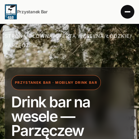
Przystanek Bar
STRONA GŁÓWNA
/
OFERTA WESELNA
/
ŁÓDZKIE
/
PARZĘCZEW
PRZYSTANEK BAR · MOBILNY DRINK BAR
Drink bar na
wesele —
Parzęczew