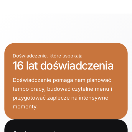
Doświadczenie, które uspokaja
16 lat doświadczenia
Doświadczenie pomaga nam planować
tempo pracy, budować czytelne menu i
przygotować zaplecze na intensywne
momenty.