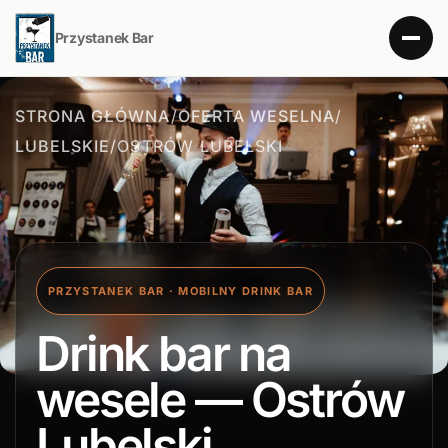
Przystanek Bar
STRONA GŁÓWNA
/
OFERTA WESELNA
/
LUBELSKIE
/
OSTRÓW LUBELSKI
PRZYSTANEK BAR · MOBILNY DRINK BAR
Drink bar na
wesele — Ostrów
Lubelski