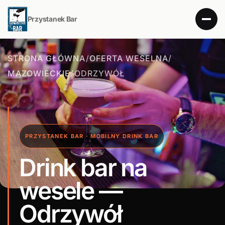
Przystanek Bar
STRONA GŁÓWNA
/
OFERTA WESELNA
/
MAZOWIECKIE
/
ODRZYWÓŁ
PRZYSTANEK BAR · MOBILNY DRINK BAR
Drink bar na
wesele —
Odrzywół