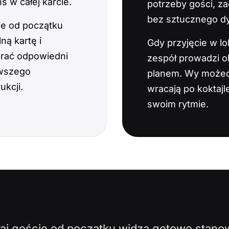
 w całej karcie.
potrzeby gości, z
bez sztucznego d
cie od początku
ną kartę i
Gdy przyjęcie w lok
rać odpowiedni
zespół prowadzi o
rwszego
planem. Wy możecie
ukcji.
wracają po koktaj
swoim rytmie.
łaj goście od początku widzą gotowe stanowi