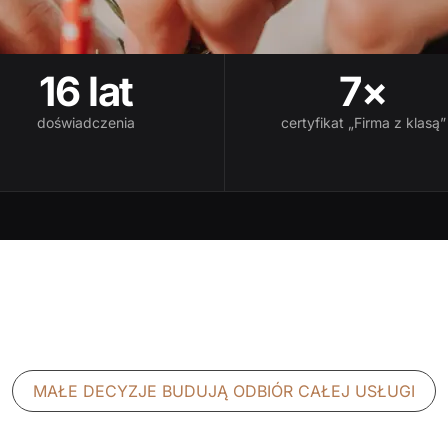
16 lat
7×
doświadczenia
certyfikat „Firma z klasą”
MAŁE DECYZJE BUDUJĄ ODBIÓR CAŁEJ USŁUGI