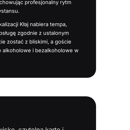
achowując profesjonalny rytm
ystansu.
alizacji Kłaj nabiera tempa,
bsługę zgodnie z ustalonym
 zostać z bliskimi, a goście
le alkoholowe i bezalkoholowe w
sko, czytelną kartę i