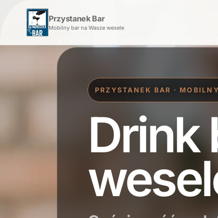
Przystanek Bar
Mobilny bar na Wasze wesele
STRONA GŁÓWNA
/
OFERTA WESELNA
/
PRZYSTANEK BAR · MOBILNY
Drink 
wesel