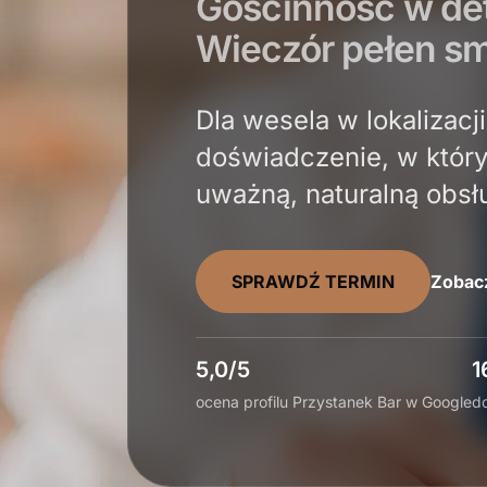
Gościnność w de
Wieczór pełen s
Dla wesela w lokalizacj
doświadczenie, w który
uważną, naturalną obsł
SPRAWDŹ TERMIN
Zobacz
5,0/5
1
ocena profilu Przystanek Bar w Google
d