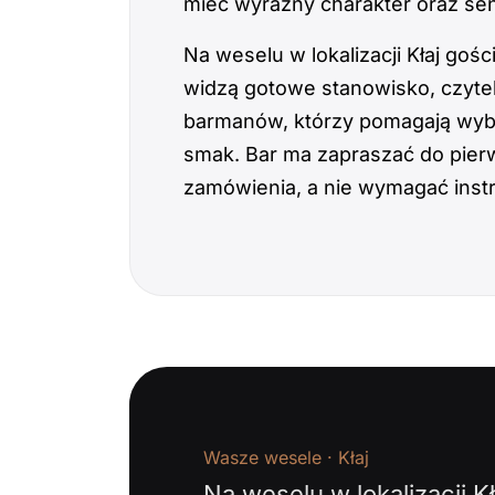
mieć wyraźny charakter oraz sens
Na weselu w lokalizacji Kłaj goś
widzą gotowe stanowisko, czytel
barmanów, którzy pomagają wyb
smak. Bar ma zapraszać do pie
zamówienia, a nie wymagać instr
Wasze wesele · Kłaj
Na weselu w lokalizacji K