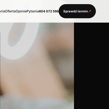
↗
oria
Oferta
Opinie
Pytania
604 072 566
Sprawdź termin