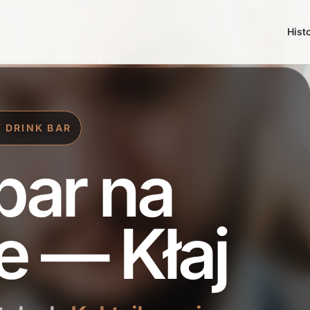
Hist
MAŁOPOLSKIE
/
KŁAJ
 DRINK BAR
bar na
e — Kłaj