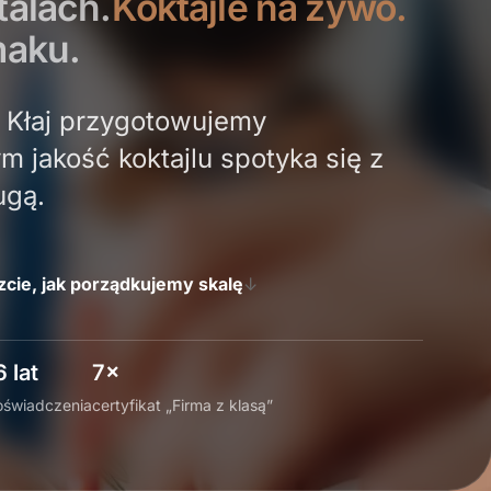
talach.
Koktajle na żywo.
maku.
i Kłaj przygotowujemy
m jakość koktajlu spotyka się z
ugą.
cie, jak porządkujemy skalę
↓
6 lat
7×
oświadczenia
certyfikat „Firma z klasą”