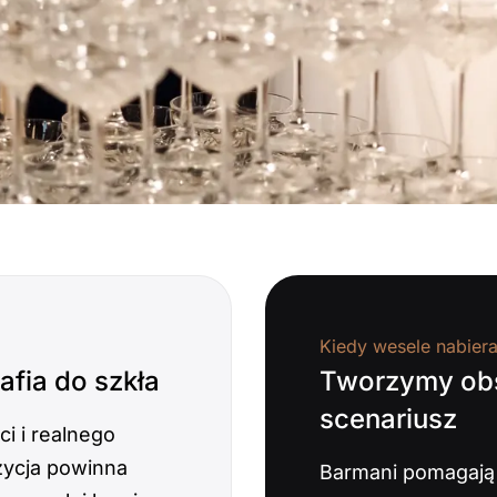
Kiedy wesele nabier
afia do szkła
Tworzymy obsł
scenariusz
i i realnego
zycja powinna
Barmani pomagają 