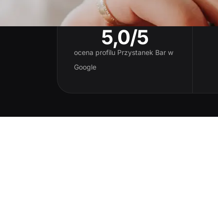
5,0/5
ocena profilu Przystanek Bar w
Google