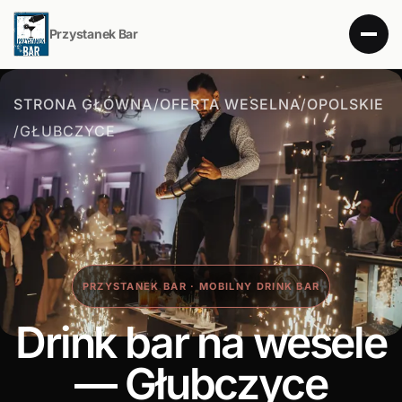
Przystanek Bar
STRONA GŁÓWNA
/
OFERTA WESELNA
/
OPOLSKIE
/
GŁUBCZYCE
PRZYSTANEK BAR · MOBILNY DRINK BAR
Drink bar na wesele
— Głubczyce