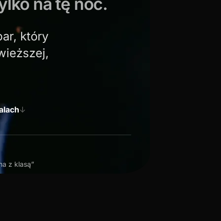
lko na tę noc.
ar, który
wieższej,
alach
↓
ma z klasą”