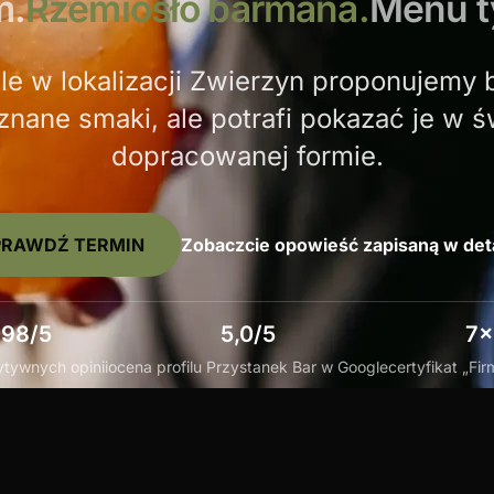
m.
Rzemiosło barmana.
Menu ty
e w lokalizacji Zwierzyn proponujemy b
znane smaki, ale potrafi pokazać je w ś
dopracowanej formie.
PRAWDŹ TERMIN
Zobaczcie opowieść zapisaną w det
,98/5
5,0/5
7×
ytywnych opinii
ocena profilu Przystanek Bar w Google
certyfikat „Fir