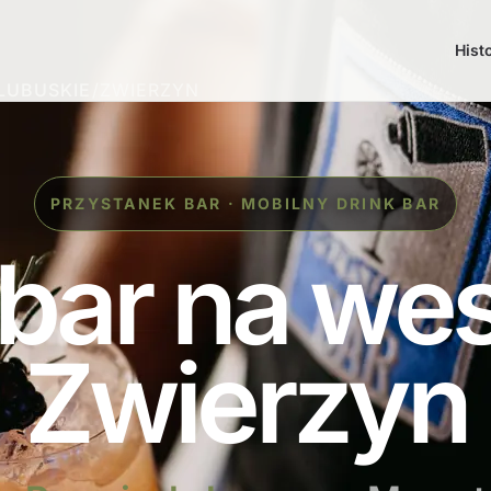
Hist
LUBUSKIE
/
ZWIERZYN
PRZYSTANEK BAR · MOBILNY DRINK BAR
 bar na we
Zwierzyn