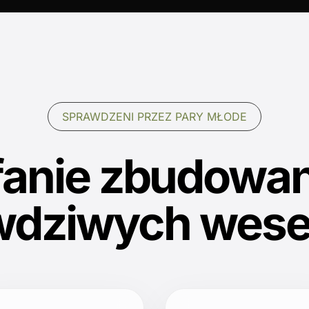
SPRAWDZENI PRZEZ PARY MŁODE
fanie zbudowan
wdziwych wese