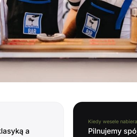
Kiedy wesele nabier
lasyką a
Pilnujemy sp