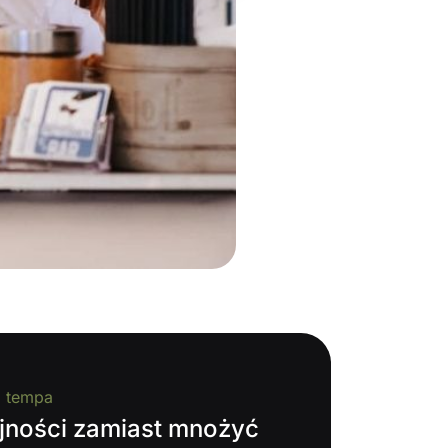
a tempa
ójności zamiast mnożyć