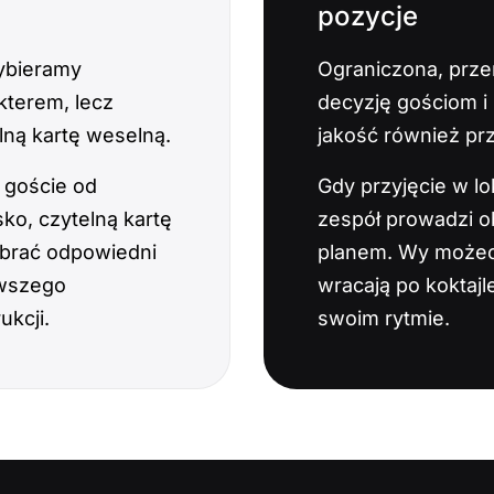
pozycje
ybieramy
Ograniczona, przem
akterem, lecz
decyzję gościom i
ną kartę weselną.
jakość również pr
 goście od
Gdy przyjęcie w lo
ko, czytelną kartę
zespół prowadzi o
ybrać odpowiedni
planem. Wy możecie
rwszego
wracają po koktaj
ukcji.
swoim rytmie.