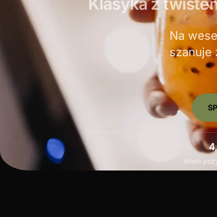
Klasyka z twiste
Na wesel
szanuje 
S
4
Wiele poz