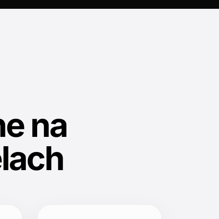
e na
lach