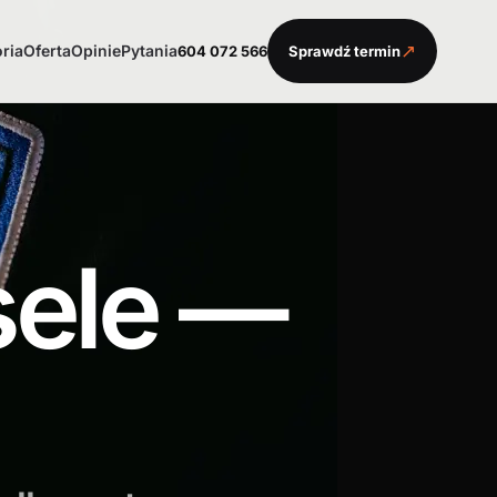
↗
oria
Oferta
Opinie
Pytania
604 072 566
Sprawdź termin
sele —