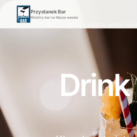
Przystanek Bar
Mobilny bar na Wasze wesele
STRONA GŁÓWNA
/
OFERTA WESELNA
/
Drink