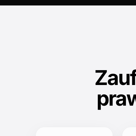
Zau
pra