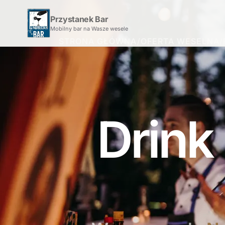
Przystanek Bar
Mobilny bar na Wasze wesele
STRONA GŁÓWNA
/
OFERTA WESELNA
/
Drink