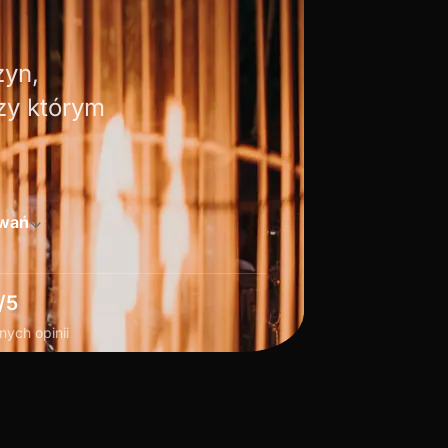
zyn,
zy którym
owań
↓
/5
ych opinii