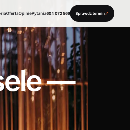
↗
oria
Oferta
Opinie
Pytania
604 072 566
Sprawdź termin
sele —