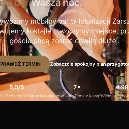
sz bar.
Wasza noc.
ywozimy mobilny bar w lokalizacji Zars
wujemy koktajle i tworzymy miejsce, pr
goście chcą zostać chwilę dłużej.
SPRAWDŹ TERMIN
Zobaczcie spokojny plan przygot
5,0/5
7×
4,98
ilu Przystanek Bar w Google
certyfikat „Firma z klasą”
Wiele pozytywn