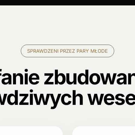
SPRAWDZENI PRZEZ PARY MŁODE
fanie zbudowan
wdziwych wese