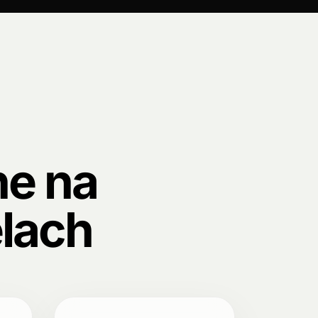
e na
lach