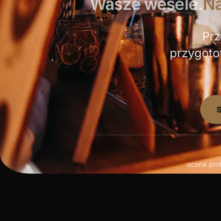
Wasze wesele.
Na
Prz
przygoto
ocena prof