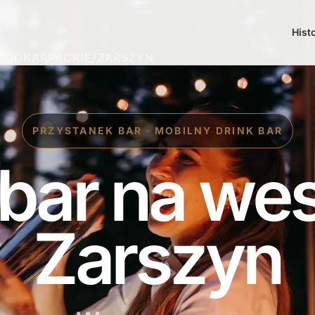
Hist
PODKARPACKIE
/
ZARSZYN
PRZYSTANEK BAR · MOBILNY DRINK BAR
 bar na we
Zarszyn