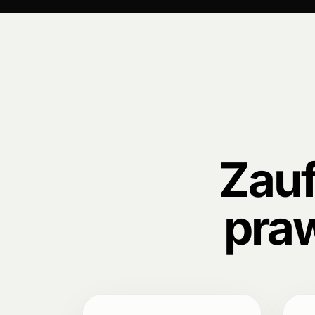
Zau
pra