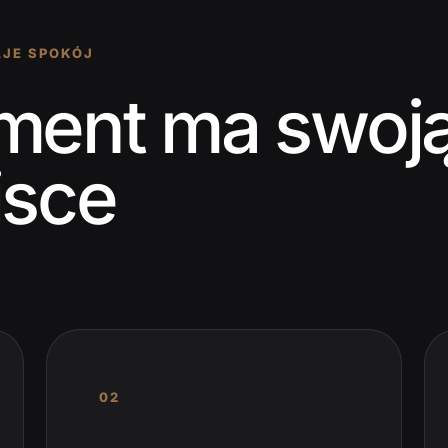
AJE SPOKÓJ
ment ma swoją
jsce
02