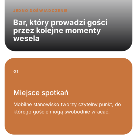
JEDNO DOŚWIADCZENIE
Bar, który prowadzi gości
przez kolejne momenty
wesela
01
Miejsce spotkań
Mobilne stanowisko tworzy czytelny punkt, do
którego goście mogą swobodnie wracać.