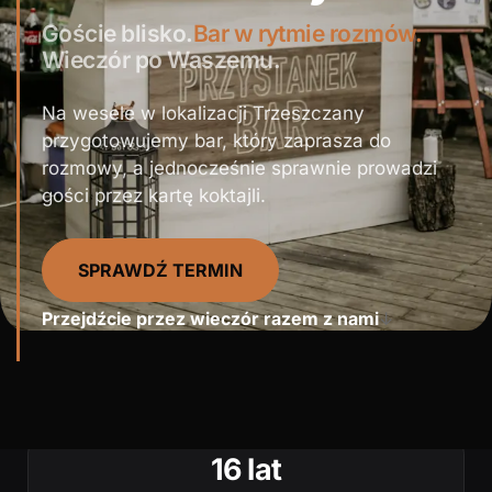
Goście blisko.
Bar w rytmie rozmów.
Wieczór po Waszemu.
Na wesele w lokalizacji Trzeszczany
przygotowujemy bar, który zaprasza do
rozmowy, a jednocześnie sprawnie prowadzi
gości przez kartę koktajli.
SPRAWDŹ TERMIN
Przejdźcie przez wieczór razem z nami
↓
16 lat