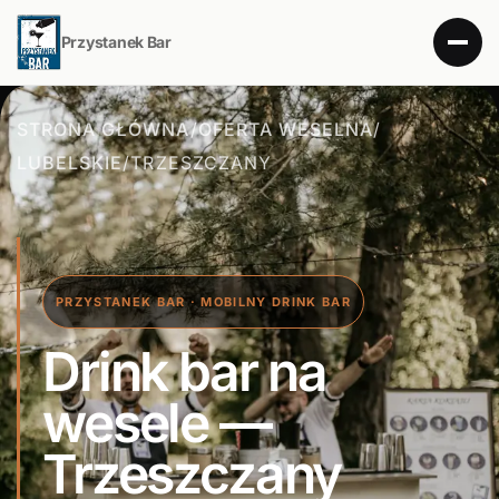
Przystanek Bar
STRONA GŁÓWNA
/
OFERTA WESELNA
/
LUBELSKIE
/
TRZESZCZANY
PRZYSTANEK BAR · MOBILNY DRINK BAR
Drink bar na
wesele —
Trzeszczany