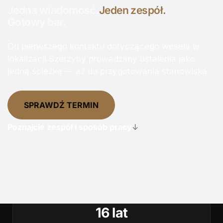
Jedna wiadomość.
Jeden zespół.
Gotowy bar.
Od pierwszego kontaktu dotyczącego wesela w
lokalizacji Szerzyny prowadzimy ustalenia jako
jedną ścieżkę — aż do przygotowania stanowiska.
SPRAWDŹ TERMIN
Poznajcie zespół i sposób pracy
↓
16 lat