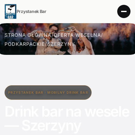
Przystanek Bar
STRONA GŁÓWNA
/
OFERTA WESELNA
/
PODKARPACKIE
/
SZERZYNY
PRZYSTANEK BAR · MOBILNY DRINK BAR
Drink bar na wesele
— Szerzyny