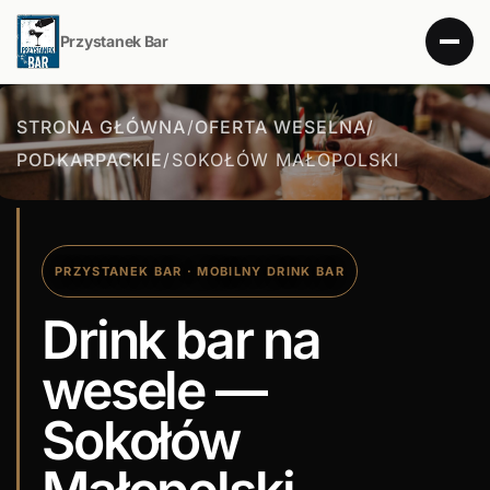
Przystanek Bar
STRONA GŁÓWNA
/
OFERTA WESELNA
/
PODKARPACKIE
/
SOKOŁÓW MAŁOPOLSKI
PRZYSTANEK BAR · MOBILNY DRINK BAR
Drink bar na
wesele —
Sokołów