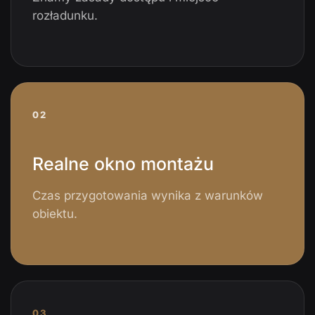
rozładunku.
02
Realne okno montażu
Czas przygotowania wynika z warunków
obiektu.
03