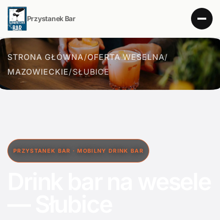
Przystanek Bar
STRONA GŁÓWNA
/
OFERTA WESELNA
/
MAZOWIECKIE
/
SŁUBICE
PRZYSTANEK BAR · MOBILNY DRINK BAR
Drink bar na wesele
— Słubice