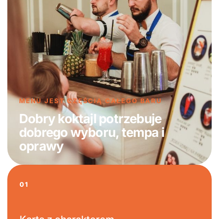
MENU JEST CZĘŚCIĄ CAŁEGO BARU
Dobry koktajl potrzebuje
dobrego wyboru, tempa i
oprawy
01