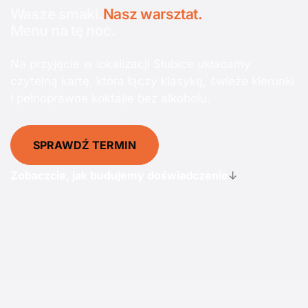
Wasze smaki.
Nasz warsztat.
Menu na tę noc.
Na przyjęcie w lokalizacji Słubice układamy
czytelną kartę, która łączy klasykę, świeże kierunki
i pełnoprawne koktajle bez alkoholu.
SPRAWDŹ TERMIN
Zobaczcie, jak budujemy doświadczenie
↓