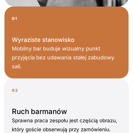
01
Wyraziste stanowisko
Mobilny bar buduje wizualny punkt
przyjęcia bez udawania stałej zabudowy
sali.
02
Ruch barmanów
Sprawna praca zespołu jest częścią obrazu,
który goście obserwują przy zamówieniu.