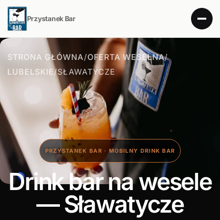
Przystanek Bar
STRONA GŁÓWNA
/
OFERTA WESELNA
/
LUBELSKIE
/
SŁAWATYCZE
PRZYSTANEK BAR · MOBILNY DRINK BAR
Drink bar na wesele
— Sławatycze