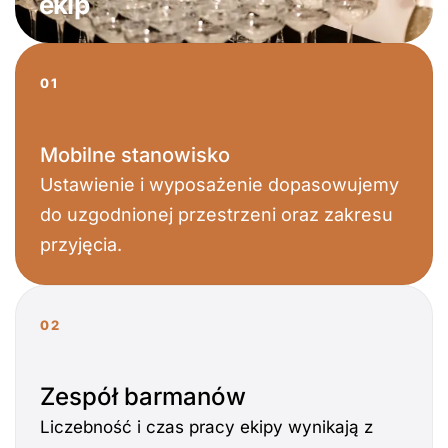
ekip
01
Mobilne stanowisko
Ustawienie i wyposażenie dopasowujemy
do uzgodnionej przestrzeni oraz zakresu
przyjęcia.
02
Zespół barmanów
Liczebność i czas pracy ekipy wynikają z