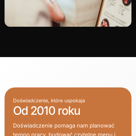
Doświadczenie, które uspokaja
Od 2010 roku
Doświadczenie pomaga nam planować
tempo pracy, budować czytelne menu i