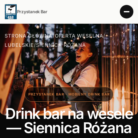
Przystanek Bar
STRONA GŁÓWNA
/
OFERTA WESELNA
/
LUBELSKIE
/
SIENNICA RÓŻANA
PRZYSTANEK BAR · MOBILNY DRINK BAR
Drink bar na wesele
— Siennica Różana