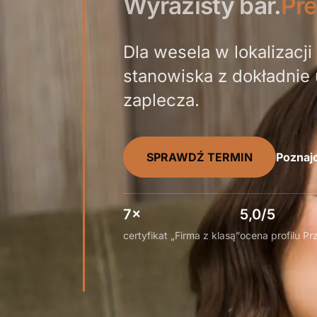
Wyrazisty bar.
Pre
Dla wesela w lokalizacj
stanowiska z dokładnie
zaplecza.
SPRAWDŹ TERMIN
Poznajc
7×
5,0/5
certyfikat „Firma z klasą”
ocena profilu P