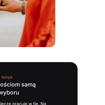
a tempa
gościom samą
 wyboru
lecze pracuje w tle. Na