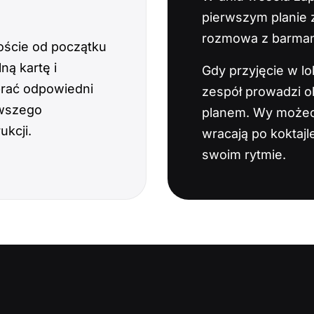
pierwszym planie z
rozmowa z barmane
goście od początku
ną kartę i
Gdy przyjęcie w lok
rać odpowiedni
zespół prowadzi o
rwszego
planem. Wy możecie
ukcji.
wracają po koktaj
swoim rytmie.