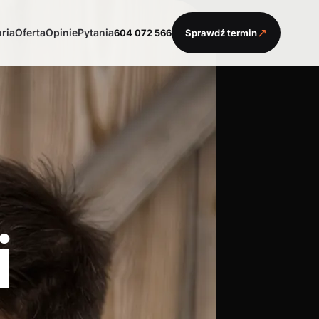
↗
oria
Oferta
Opinie
Pytania
604 072 566
Sprawdź termin
i