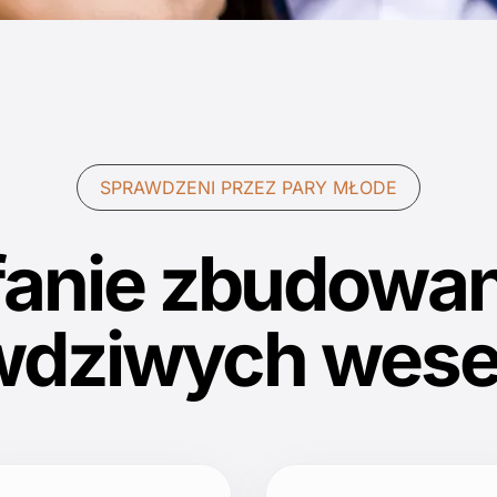
SPRAWDZENI PRZEZ PARY MŁODE
fanie zbudowan
wdziwych wese