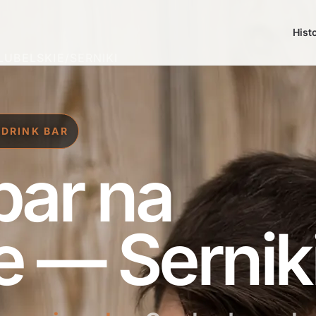
Hist
LUBELSKIE
/
SERNIKI
 DRINK BAR
bar na
e — Sernik