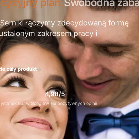
cyzyjny plan.
Swobodna zab
i Serniki łączymy zdecydowaną formę
 ustalonym zakresem pracy i
ie cały produkt
↓
4,98/5
rzystanek Bar w Google
Wiele pozytywnych opinii