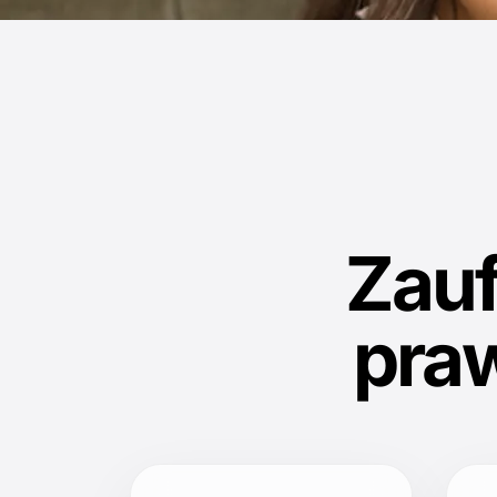
Zau
pra