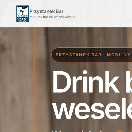
Przystanek Bar
Mobilny bar na Wasze wesele
STRONA GŁÓWNA
/
OFERTA WESELNA
/
PRZYSTANEK BAR · MOBILNY
Drink 
wesel