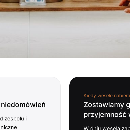
Kiedy wesele nabier
z niedomówień
Zostawiamy 
przyjemność
d zespołu i
hniczne
W dniu wesela zap