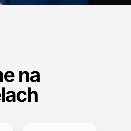
e na
lach