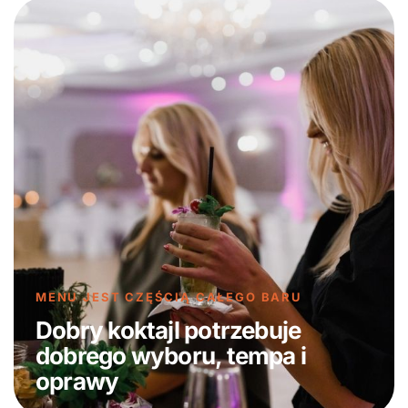
MENU JEST CZĘŚCIĄ CAŁEGO BARU
Dobry koktajl potrzebuje
dobrego wyboru, tempa i
oprawy