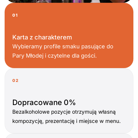
01
Karta z charakterem
Wybieramy profile smaku pasujące do
Pary Młodej i czytelne dla gości.
02
Dopracowane 0%
Bezalkoholowe pozycje otrzymują własną
kompozycję, prezentację i miejsce w menu.