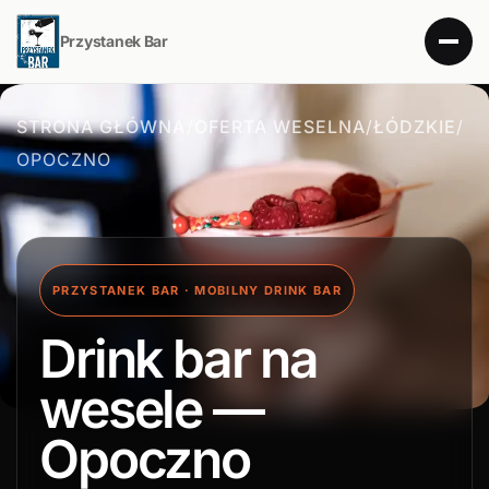
Przystanek Bar
STRONA GŁÓWNA
/
OFERTA WESELNA
/
ŁÓDZKIE
/
OPOCZNO
PRZYSTANEK BAR · MOBILNY DRINK BAR
Drink bar na
wesele —
Opoczno