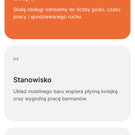
Skalę obsługi odnosimy do liczby gości, czasu
pracy i spodziewanego ruchu.
02
Stanowisko
Układ mobilnego baru wspiera płynną kolejkę
oraz wygodną pracę barmanów.