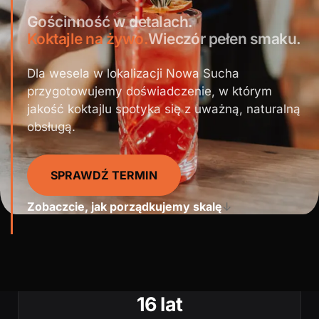
Gościnność w detalach.
Koktajle na żywo.
Wieczór pełen smaku.
Dla wesela w lokalizacji Nowa Sucha
przygotowujemy doświadczenie, w którym
jakość koktajlu spotyka się z uważną, naturalną
obsługą.
SPRAWDŹ TERMIN
Zobaczcie, jak porządkujemy skalę
↓
16 lat