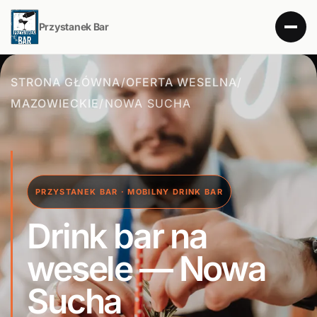
Przystanek Bar
STRONA GŁÓWNA
/
OFERTA WESELNA
/
MAZOWIECKIE
/
NOWA SUCHA
PRZYSTANEK BAR · MOBILNY DRINK BAR
Drink bar na
wesele — Nowa
Sucha