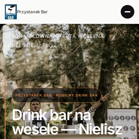
Przystanek Bar
STRONA GŁÓWNA
/
OFERTA WESELNA
/
LUBELSKIE
/
NIELISZ
PRZYSTANEK BAR · MOBILNY DRINK BAR
Drink bar na
wesele — Nielisz