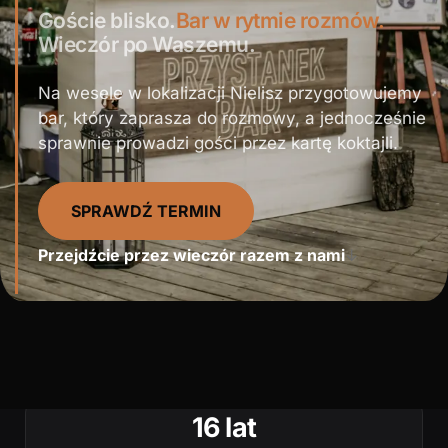
Goście blisko.
Bar w rytmie rozmów.
Wieczór po Waszemu.
Na wesele w lokalizacji Nielisz przygotowujemy
bar, który zaprasza do rozmowy, a jednocześnie
sprawnie prowadzi gości przez kartę koktajli.
SPRAWDŹ TERMIN
Przejdźcie przez wieczór razem z nami
↓
16 lat