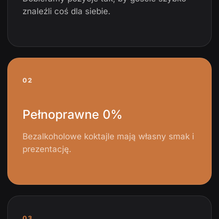
znaleźli coś dla siebie.
02
Pełnoprawne 0%
Bezalkoholowe koktajle mają własny smak i
prezentację.
03