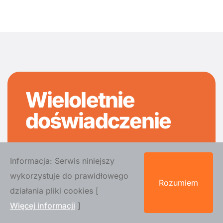
Wieloletnie
doświadczenie
Przystanek Bar
Informacja: Serwis niniejszy
wykorzystuje do prawidłowego
Rozumiem
działania pliki cookies [
Więcej informacji
]
WSPOMNIENIE GOŚCI