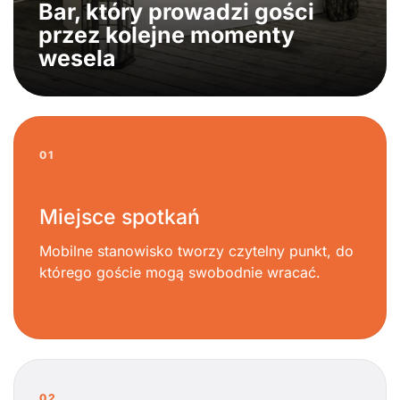
Bar, który prowadzi gości
przez kolejne momenty
wesela
01
Miejsce spotkań
Mobilne stanowisko tworzy czytelny punkt, do
którego goście mogą swobodnie wracać.
02