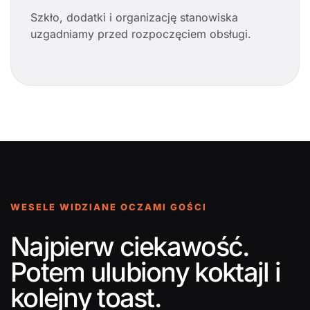
Szkło, dodatki i organizację stanowiska
uzgadniamy przed rozpoczęciem obsługi.
WESELE WIDZIANE OCZAMI GOŚCI
Najpierw ciekawość.
Potem ulubiony koktajl i
kolejny toast.