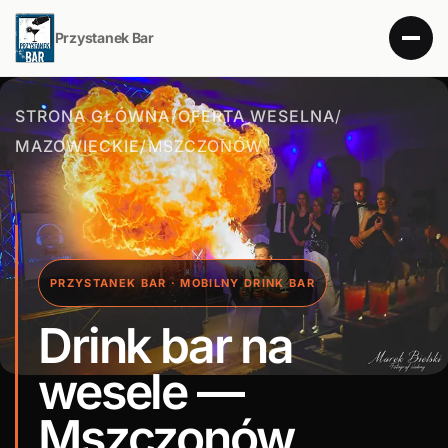
Przystanek Bar
STRONA GŁÓWNA
/
OFERTA WESELNA
/
MAZOWIECKIE
/
MSZCZONÓW
PRZYSTANEK BAR · MOBILNY DRINK BAR
Drink bar na
wesele —
Mszczonów