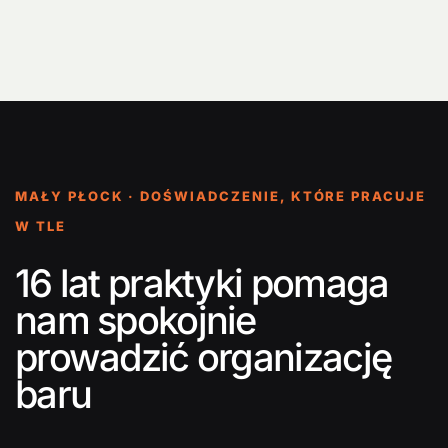
MAŁY PŁOCK · DOŚWIADCZENIE, KTÓRE PRACUJE
W TLE
16 lat praktyki pomaga
nam spokojnie
prowadzić organizację
baru