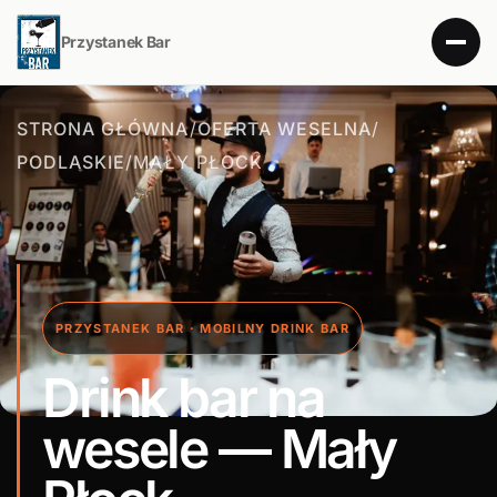
Przystanek Bar
STRONA GŁÓWNA
/
OFERTA WESELNA
/
PODLASKIE
/
MAŁY PŁOCK
PRZYSTANEK BAR · MOBILNY DRINK BAR
Drink bar na
wesele — Mały