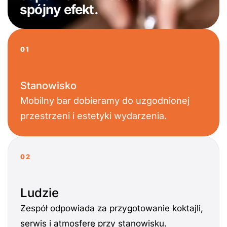
spójny efekt.
01
Stanowisko
Mobilny bar dobieramy do uzgodnionej
przestrzeni i estetyki wydarzenia.
02
Ludzie
Zespół odpowiada za przygotowanie koktajli,
serwis i atmosferę przy stanowisku.