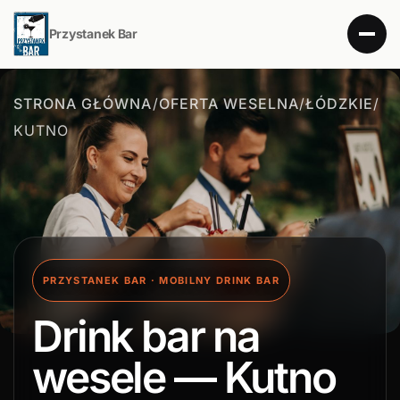
Przystanek Bar
STRONA GŁÓWNA
/
OFERTA WESELNA
/
ŁÓDZKIE
/
KUTNO
PRZYSTANEK BAR · MOBILNY DRINK BAR
Drink bar na
wesele — Kutno