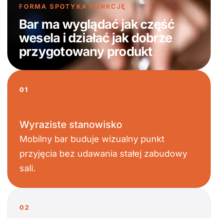
FORMA SPOTYKA FUNKCJĘ
Bar ma wyglądać jak część
wesela i działać jak dobrze
przygotowany produkt
01
Wyraziste stanowisko
Mobilny bar buduje wizualny punkt
przyjęcia bez udawania stałej zabudowy
sali.
02