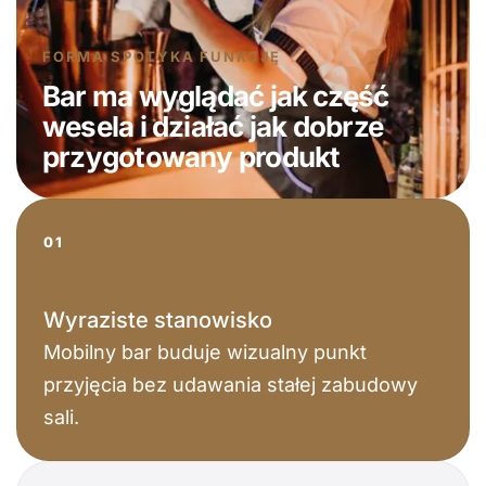
FORMA SPOTYKA FUNKCJĘ
Bar ma wyglądać jak część
wesela i działać jak dobrze
przygotowany produkt
01
Wyraziste stanowisko
Mobilny bar buduje wizualny punkt
przyjęcia bez udawania stałej zabudowy
sali.