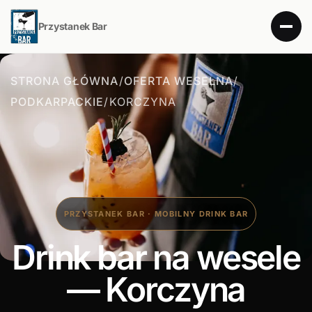
Przystanek Bar
STRONA GŁÓWNA
/
OFERTA WESELNA
/
PODKARPACKIE
/
KORCZYNA
PRZYSTANEK BAR · MOBILNY DRINK BAR
Drink bar na wesele
— Korczyna