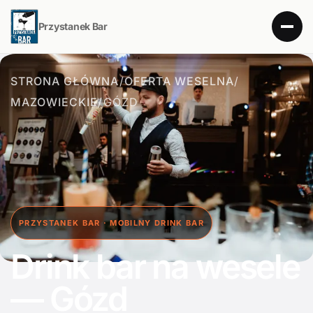
Przystanek Bar
STRONA GŁÓWNA
/
OFERTA WESELNA
/
MAZOWIECKIE
/
GÓZD
PRZYSTANEK BAR · MOBILNY DRINK BAR
Drink bar na wesele
— Gózd