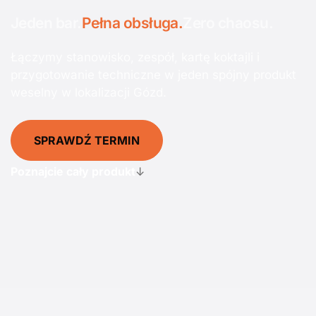
Jeden bar.
Pełna obsługa.
Zero chaosu.
Łączymy stanowisko, zespół, kartę koktajli i
przygotowanie techniczne w jeden spójny produkt
weselny w lokalizacji Gózd.
SPRAWDŹ TERMIN
Poznajcie cały produkt
↓