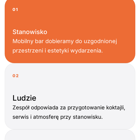
01
Stanowisko
Mobilny bar dobieramy do uzgodnionej
przestrzeni i estetyki wydarzenia.
02
Ludzie
Zespół odpowiada za przygotowanie koktajli,
serwis i atmosferę przy stanowisku.