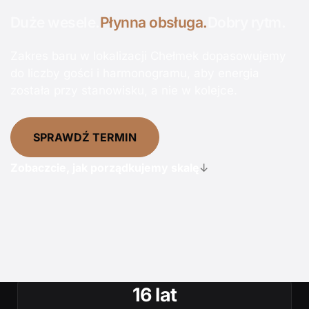
Duże wesele.
Płynna obsługa.
Dobry rytm.
Zakres baru w lokalizacji Chełmek dopasowujemy
do liczby gości i harmonogramu, aby energia
została przy stanowisku, a nie w kolejce.
SPRAWDŹ TERMIN
Zobaczcie, jak porządkujemy skalę
↓
16 lat