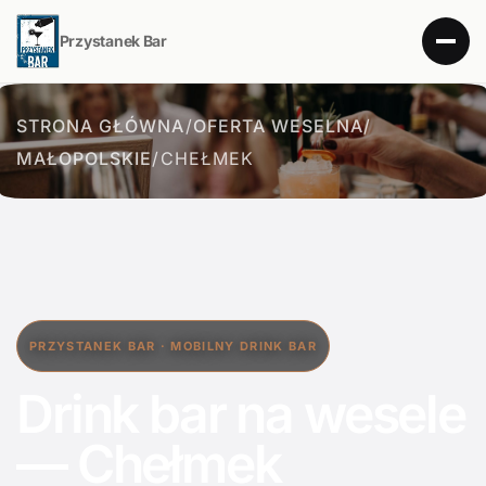
Przystanek Bar
STRONA GŁÓWNA
/
OFERTA WESELNA
/
MAŁOPOLSKIE
/
CHEŁMEK
PRZYSTANEK BAR · MOBILNY DRINK BAR
Drink bar na wesele
— Chełmek