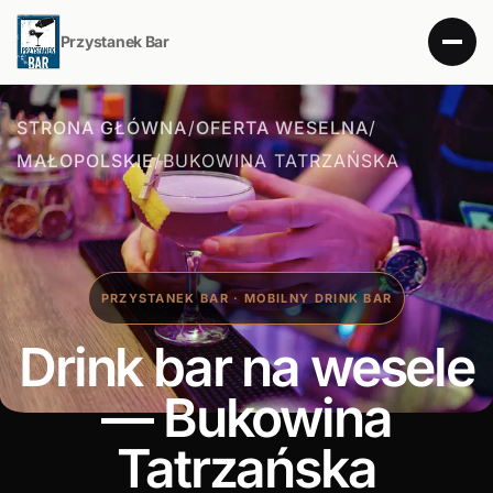
Przystanek Bar
STRONA GŁÓWNA
/
OFERTA WESELNA
/
MAŁOPOLSKIE
/
BUKOWINA TATRZAŃSKA
PRZYSTANEK BAR · MOBILNY DRINK BAR
Drink bar na wesele
— Bukowina
Tatrzańska