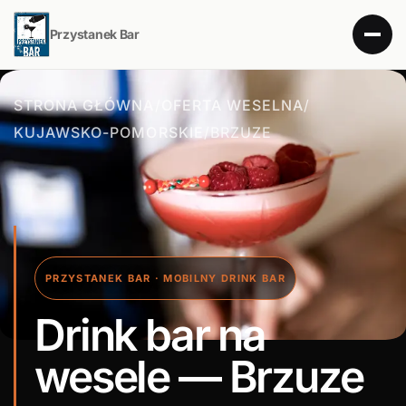
Przystanek Bar
STRONA GŁÓWNA
/
OFERTA WESELNA
/
KUJAWSKO-POMORSKIE
/
BRZUZE
PRZYSTANEK BAR · MOBILNY DRINK BAR
Drink bar na
wesele — Brzuze