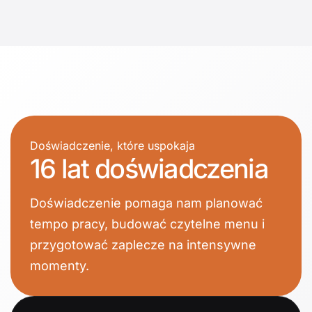
Doświadczenie, które uspokaja
16 lat doświadczenia
Doświadczenie pomaga nam planować
tempo pracy, budować czytelne menu i
przygotować zaplecze na intensywne
momenty.