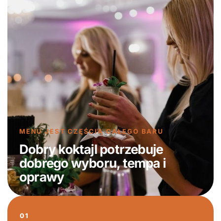
MENU JEST CZĘŚCIĄ CAŁEGO BARU
Dobry koktajl potrzebuje
dobrego wyboru, tempa i
oprawy
01