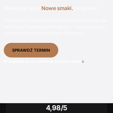
Pierwszy toast.
Nowe smaki.
Długa noc.
Na wesele w lokalizacji Brzeźnica projektujemy bar
jako część doświadczenia gości — od pierwszego
zamówienia po spokojniejszy finał nocy.
SPRAWDŹ TERMIN
Przejdźcie przez wieczór razem z nami
↓
4,98/5