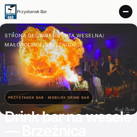
Przystanek Bar
STRONA GŁÓWNA
/
OFERTA WESELNA
/
MAŁOPOLSKIE
/
BRZEŹNICA
PRZYSTANEK BAR · MOBILNY DRINK BAR
Drink bar na wesele
— Brzeźnica