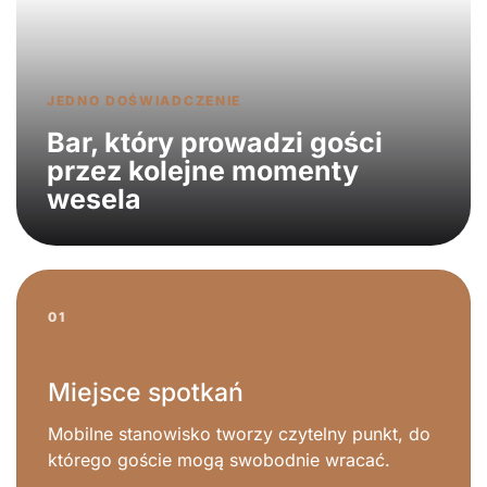
JEDNO DOŚWIADCZENIE
Bar, który prowadzi gości
przez kolejne momenty
wesela
01
Miejsce spotkań
Mobilne stanowisko tworzy czytelny punkt, do
którego goście mogą swobodnie wracać.