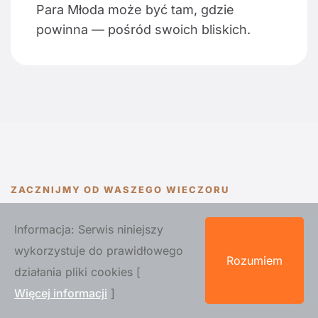
Para Młoda może być tam, gdzie
powinna — pośród swoich bliskich.
ZACZNIJMY OD WASZEGO WIECZORU
Opowiedzcie nam, kiedy,
Informacja: Serwis niniejszy
gdzie i dla ilu osób
wykorzystuje do prawidłowego
Rozumiem
działania pliki cookies [
świętujecie
Więcej informacji
]