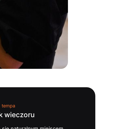
a tempa
k wieczoru
e się naturalnym miejscem