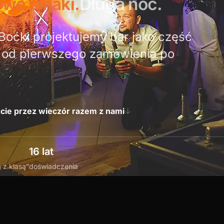
we smaki.
Długa noc.
 Boćki projektujemy bar jako część
 od pierwszego zamówienia po
.
cie przez wieczór razem z nami
↓
16 lat
a z klasą”
doświadczenia