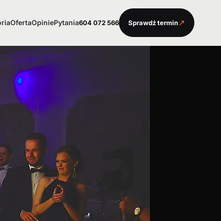
↗
oria
Oferta
Opinie
Pytania
604 072 566
Sprawdź termin