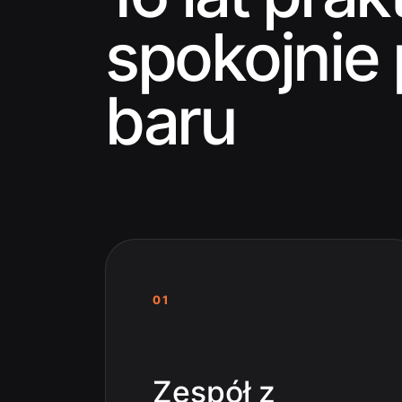
spokojnie
baru
01
Zespół z