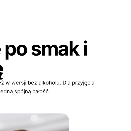
 po smak i
ę
w wersji bez alkoholu. Dla przyjęcia
jedną spójną całość.