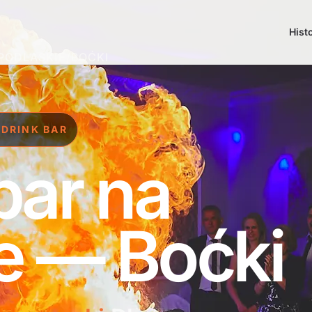
Hist
PODLASKIE
/
BOĆKI
 DRINK BAR
bar na
e — Boćki