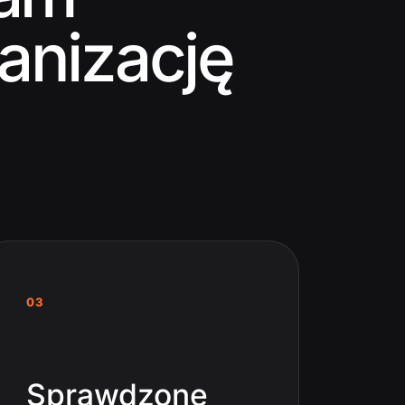
anizację
03
Sprawdzone