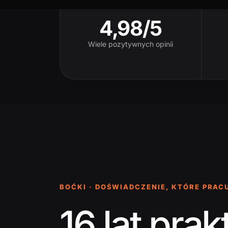
4,98/5
Wiele pozytywnych opinii
BOĆKI · DOŚWIADCZENIE, KTÓRE PRAC
16 lat pr