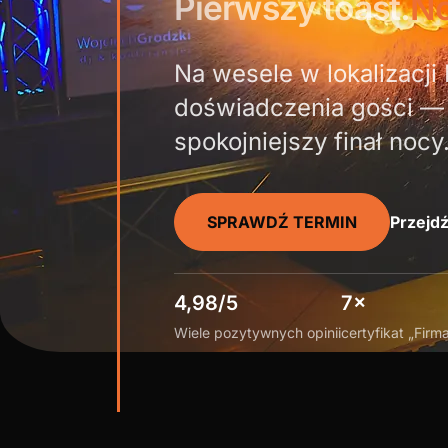
Pierwszy toast.
No
Na wesele w lokalizacji
doświadczenia gości —
spokojniejszy finał nocy
SPRAWDŹ TERMIN
Przejdź
4,98/5
7×
Wiele pozytywnych opinii
certyfikat „Firm