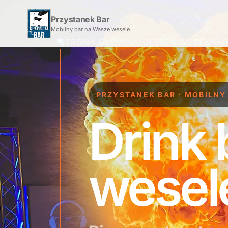
Przystanek Bar
Mobilny bar na Wasze wesele
STRONA GŁÓWNA
/
OFERTA WESELNA
/
PRZYSTANEK BAR · MOBILNY
Drink 
wesel