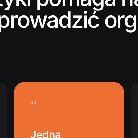
 prowadzić org
02
Jedna