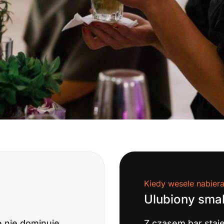
Kiedy wesele nabier
Ulubiony sma
e nie dominuje
Z czasem bar staj