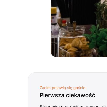
Zanim pojawią się goście
Pierwsza ciekawość
Stanowisko przyciąga uwagę, al