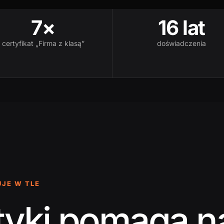
7×
16 lat
certyfikat „Firma z klasą”
doświadczenia
UJE W TLE
aktyki pomaga 