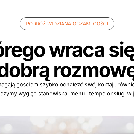
PODRÓŻ WIDZIANA OCZAMI GOŚCI
tórego wraca się
dobrą rozmow
gają gościom szybko odnaleźć swój koktajl, również 
 łączymy wygląd stanowiska, menu i tempo obsługi w 